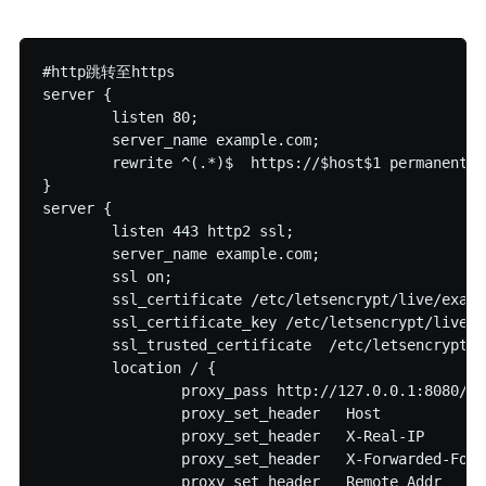
#http跳转至https

server {

        listen 80;

        server_name example.com;

        rewrite ^(.*)$  https://$host$1 permanent;

}

server {

        listen 443 http2 ssl;

        server_name example.com;

        ssl on;

        ssl_certificate /etc/letsencrypt/live/examp
        ssl_certificate_key /etc/letsencrypt/live/e
        ssl_trusted_certificate  /etc/letsencrypt/l
        location / {

                proxy_pass http://127.0.0.1:8080/;

                proxy_set_header   Host            
                proxy_set_header   X-Real-IP       
                proxy_set_header   X-Forwarded-For 
                proxy_set_header   Remote_Addr    $