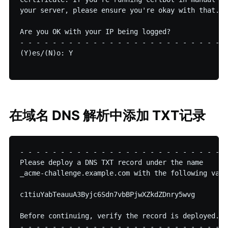
your server, please ensure you're okay with that.

Are you OK with your IP being logged?

- - - - - - - - - - - - - - - - - - - - - - - - - -
(Y)es/(N)o: Y

在域名 DNS 解析中添加 TXT记录
- - - - - - - - - - - - - - - - - - - - - - - - - -
Please deploy a DNS TXT record under the name

_acme-challenge.example.com with the following value
c1tiuYabTeauuA3Byjc6Sdn7vbBPjwXZkdZDnry5wvg

Before continuing, verify the record is deployed.

- - - - - - - - - - - - - - - - - - - - - - - - - -