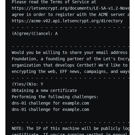
Please read the Terms of Service at

https://letsencrypt.org/documents/LE-SA-v1.2-Novemb
agree in order to register with the ACME server at

https://acme-v02.api.letsencrypt.org/directory

- - - - - - - - - - - - - - - - - - - - - - - - - -
(A)gree/(C)ancel: A

- - - - - - - - - - - - - - - - - - - - - - - - - -
Would you be willing to share your email address wi
Foundation, a founding partner of the Let's Encrypt
organization that develops Certbot? We'd like to se
encrypting the web, EFF news, campaigns, and ways t
- - - - - - - - - - - - - - - - - - - - - - - - - -
(Y)es/(N)o: Y

Obtaining a new certificate

Performing the following challenges:

dns-01 challenge for example.com

dns-01 challenge for example.com

- - - - - - - - - - - - - - - - - - - - - - - - - -
NOTE: The IP of this machine will be publicly logge
certificate. If you're running certbot in manual mo