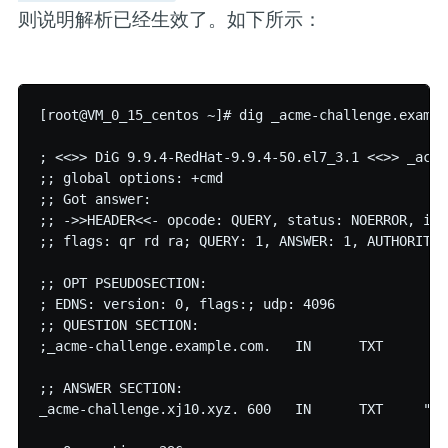
则说明解析已经生效了。如下所示：
[root@VM_0_15_centos ~]# dig _acme-challenge.exampl
; <<>> DiG 9.9.4-RedHat-9.9.4-50.el7_3.1 <<>> _acme
;; global options: +cmd

;; Got answer:

;; ->>HEADER<<- opcode: QUERY, status: NOERROR, id: 
;; flags: qr rd ra; QUERY: 1, ANSWER: 1, AUTHORITY:
;; OPT PSEUDOSECTION:

; EDNS: version: 0, flags:; udp: 4096

;; QUESTION SECTION:

;_acme-challenge.example.com.	IN	TXT

;; ANSWER SECTION:

_acme-challenge.xj10.xyz. 600	IN	TXT	"c1tiuYabTeauuA3Byjc6Sdn7vbBPjwXZkdZDnry5wvg"
