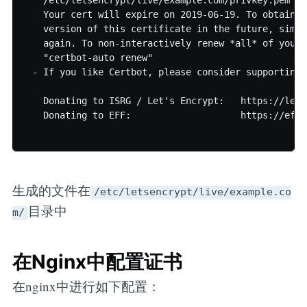
   /etc/letsencrypt/live/example.com/privkey.pem

   Your cert will expire on 2019-06-19. To obtain a
   version of this certificate in the future, simpl
   again. To non-interactively renew *all* of your 
   "certbot-auto renew"

 - If you like Certbot, please consider supporting 
   Donating to ISRG / Let's Encrypt:   https://lets
   Donating to EFF:                    https://eff.
生成的文件在
/etc/letsencrypt/live/example.co
目录中
m/
在Nginx中配置证书
在nginx中进行如下配置：